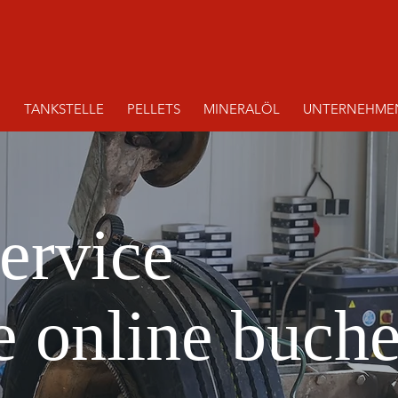
N
TANKSTELLE
PELLETS
MINERALÖL
UNTERNEHME
ervice
 online buch