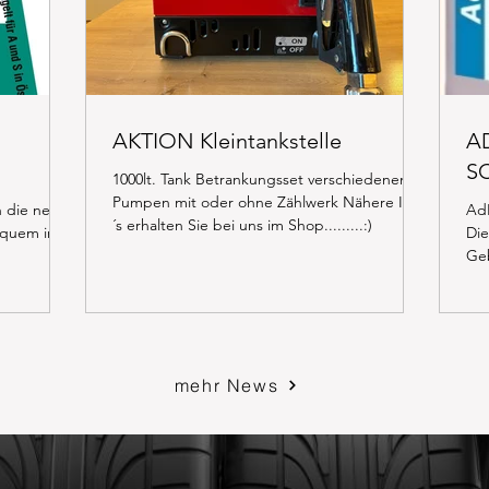
AKTION Kleintankstelle
A
S
1000lt. Tank Betrankungsset verschiedenen
Pumpen mit oder ohne Zählwerk Nähere Info
n die neue
AdB
´s erhalten Sie bei uns im Shop.........:)
equem in
Die
Geb
Lit
mehr News