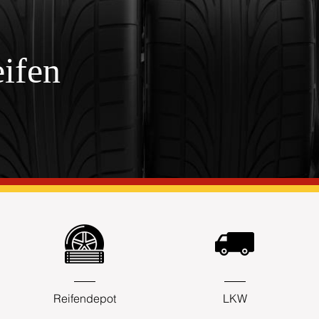
ifen
Reifendepot
LKW