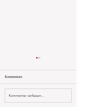
Kommentare
Pirelli Winter Cin
Kommentar verfassen...
TESTBERICHT
BRIDGESTONE LM005