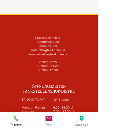
Lagler Ges.m.b.H,
Hauptstraße 30
3623 Kottes
reifen@lagler-kottes.at
tankstelle@lagler-kottes.at
02873 7225
0676/83623420
0676/9617162
ÖFFNUNGSZEITEN
TANKSTELLENSHOP/BISTRO
TANKAUTOMAT 24 Stunden
Montag - Freitag 6:00 -18:00 Uhr
Samstag 7:00 - 12:00 Uhr
Sonn- und Feiertage Tankautomat offen
Telefon
Email
Adresse
ÖFFNUNGSZEITEN
REIFENZENTRUM