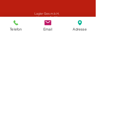
Lagler Ges.m.b.H,
Hauptstraße 30
3623 Kottes
reifen@lagler-kottes.at
Telefon
Email
Adresse
tankstelle@lagler-kottes.at
02873 7225
0676/83623420
0676/9617162
ÖFFNUNGSZEITEN
TANKSTELLENSHOP/BISTRO
TANKAUTOMAT 24 Stunden
Montag - Freitag 6:00 -18:00 Uhr
Samstag 7:00 - 12:00 Uhr
Sonn- und Feiertage Tankautomat offen
ÖFFNUNGSZEITEN
REIFENZENTRUM
Montag - Freitag 7 - 12 Uhr und 13 - 17:00
Uhr
Samstag geschlossen